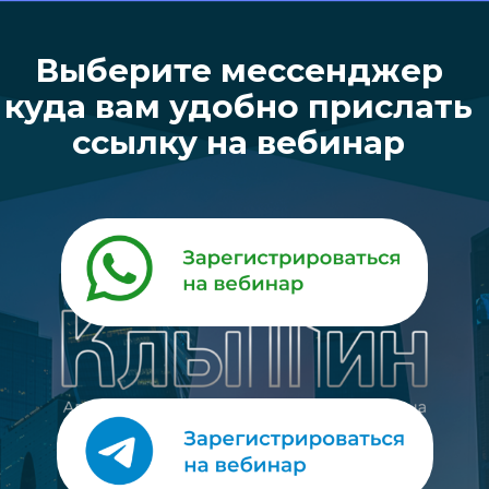
Выберите мессенджер
Политика конфиденциальности
куда вам удобно прислать
ссылку на вебинар
ИП Клышин Алексей Владиславович, ОГРНИП
319774600132921
ИНН 644801279628
Back to top